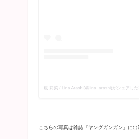
嵐 莉菜 / Lina Arashi(@lina_arashi)がシェア
こちらの写真は雑誌『ヤングガンガン』に出