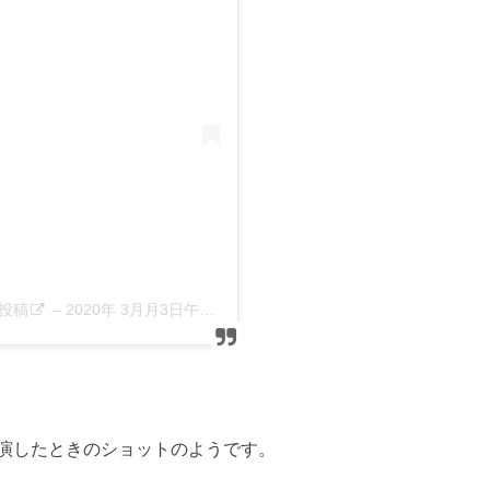
した投稿
–
2020年 3月月3日午前5時57分PST
演したときのショットのようです。