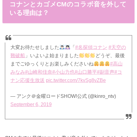
コナンとカゴメCMのコラボ音を外して
いる理由は？
大変お待たせしました
「
#名探偵コナン
#天空の
難破船
」いよいよ始まりました
どうぞ、最後
までごゆっくりとお楽しみくださいね
#高山
みなみ
#山崎和佳奈
#小山力也
#山口勝平
#副音声
#コ
ナン応援生放送
pic.twitter.com/7kvSg8vZBe
— アンク＠金曜ロードSHOW!公式 (@kinro_ntv)
September 6, 2019