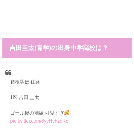
吉田圭太(青学)の出身中学高校は？
箱根駅伝 往路
1区 吉田 圭太
ゴール後の補給 可愛すぎ
pic.twitter.com/6yyHvhzqKc