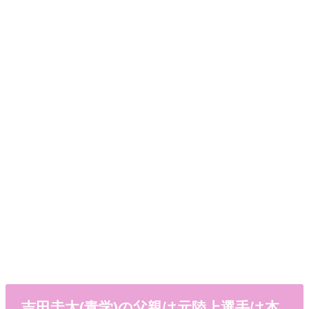
吉田圭太(青学)の父親は元陸上選手は本