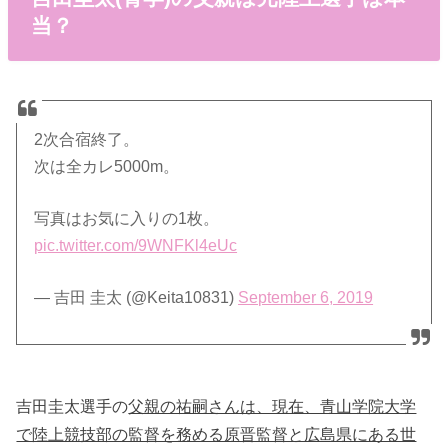
当？
2次合宿終了。
次は全カレ5000m。
写真はお気に入りの1枚。
pic.twitter.com/9WNFKl4eUc
— 吉田 圭太 (@Keita10831)
September 6, 2019
吉田圭太選手の
父親の祐嗣さんは、現在、青山学院大学
で陸上競技部の監督を務める原晋監督と広島県にある世