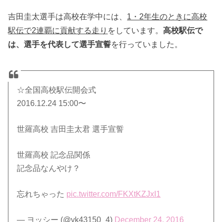
吉田圭太選手は高校在学中には、
1・2年生のときに高校
駅伝で2連覇に貢献する走り
をしています。
高校駅伝で
は、選手を代表して選手宣誓
を行っていました。
☆全国高校駅伝開会式
2016.12.24 15:00〜
世羅高校 吉田圭太君 選手宣誓
世羅高校 記念品関係
記念品なんやけ？
忘れちゃった
pic.twitter.com/FKXtKZJxI1
— ヨッシー (@yk43150_4)
December 24, 2016