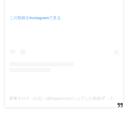
この投稿をInstagramで見る
家事ヤロウ（公式）(@kajiyarou)がシェアした投稿
–
2020年 1月月8日午前7時02分PST