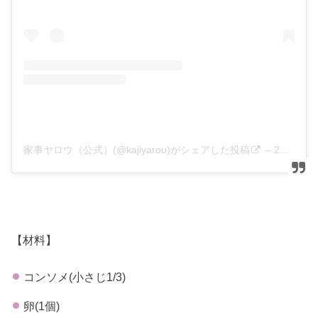
家事ヤロウ（公式）(@kajiyarou)がシェアした投稿
–
2020年 1月月8日午前6時48分PST
【材料】
コンソメ(小さじ1/3)
卵(1個)