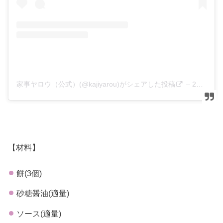
家事ヤロウ（公式）(@kajiyarou)がシェアした投稿
–
2020年 1月月8日午前6時53分PST
【材料】
餅(3個)
砂糖醤油(適量)
ソース(適量)