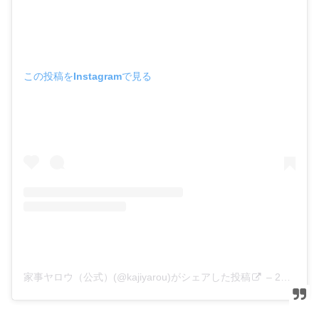
この投稿をInstagramで見る
家事ヤロウ（公式）(@kajiyarou)がシェアした投稿
–
2020年 1月月8日午前6時41分PST