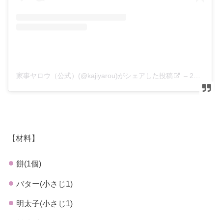
家事ヤロウ（公式）(@kajiyarou)がシェアした投稿
–
2020年 1月月8日午前7時02分PST
【材料】
餅(1個)
バター(小さじ1)
明太子(小さじ1)