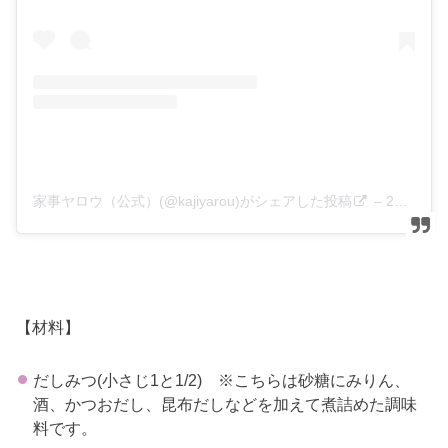
家事ヤロウ（公式）(@kajiyarou)がシェアした投稿
–
2020年 2月月12日午前7時00分PST
【材料】
だしみつ(小さじ1と1/2) ※こちらは砂糖にみりん、
酒、かつおだし、昆布だしなどを加えて煮詰めた調味
料です。