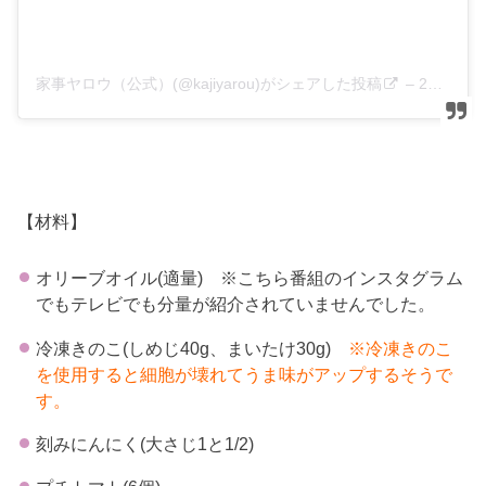
家事ヤロウ（公式）(@kajiyarou)がシェアした投稿
–
2020年 2月月12日午前7時10分PST
【材料】
オリーブオイル(適量) ※こちら番組のインスタグラム
でもテレビでも分量が紹介されていませんでした。
冷凍きのこ(しめじ40g、まいたけ30g)
※冷凍きのこ
を使用すると細胞が壊れてうま味がアップするそうで
す。
刻みにんにく(大さじ1と1/2)