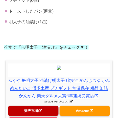
プチトマト(6個)
トーストしたパン(適量)
明太子の油漬け(1缶)
今すぐ『缶明太子 油漬け』をチェック▼！
ふくや 缶明太子 油漬け明太子 綿実油 めんじつゆ かん
めんたいこ 博多土産 プチギフト 常温保存 粗品 缶詰
かんかん 楽天グルメ大賞6年連続受賞店
posted with
カエレバ
楽天市場
Amazon