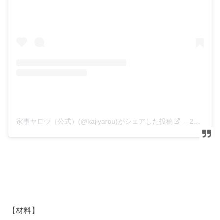
家事ヤロウ（公式）(@kajiyarou)がシェアした投稿
–
2020年 2月月12日午前6時52分PST
【材料】