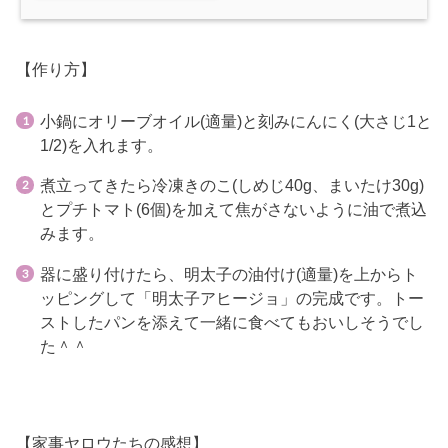
【作り方】
小鍋にオリーブオイル(適量)と刻みにんにく(大さじ1と
1/2)を入れます。
煮立ってきたら冷凍きのこ(しめじ40g、まいたけ30g)
とプチトマト(6個)を加えて焦がさないように油で煮込
みます。
器に盛り付けたら、明太子の油付け(適量)を上からト
ッピングして「明太子アヒージョ」の完成です。トー
ストしたパンを添えて一緒に食べてもおいしそうでし
た＾＾
【家事ヤロウたちの感想】