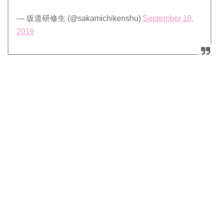
— 坂道研修生 (@sakamichikenshu)
September 18,
2019