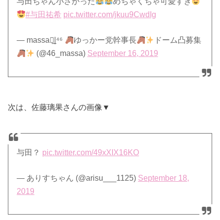
与田ちゃん小さかった
めちゃくちゃ可愛すぎ
#与田祐希
pic.twitter.com/jkuu9CwdIg
— massa◢͟|⁴⁶
ゆっかー党幹事長
ドーム凸募集
(@46_massa)
September 16, 2019
次は、佐藤璃果さんの画像▼
与田？
pic.twitter.com/49xXIX16KO
— ありすちゃん (@arisu___1125)
September 18,
2019