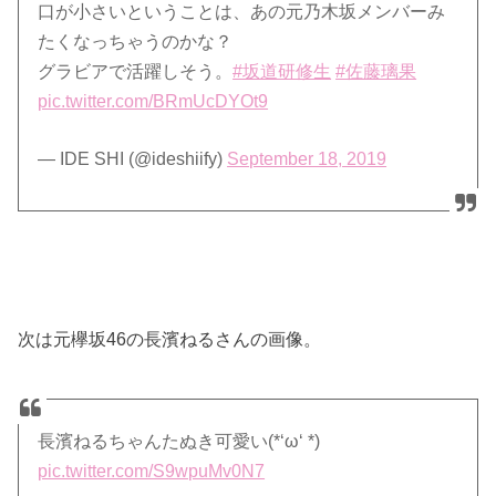
口が小さいということは、あの元乃木坂メンバーみ
たくなっちゃうのかな？
グラビアで活躍しそう。
#坂道研修生
#佐藤璃果
pic.twitter.com/BRmUcDYOt9
— IDE SHI (@ideshiify)
September 18, 2019
次は元欅坂46の長濱ねるさんの画像。
長濱ねるちゃんたぬき可愛い(*‘ω‘ *)
pic.twitter.com/S9wpuMv0N7