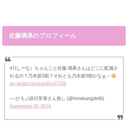
佐藤璃果のプロフィール
47(しーな）ちゃんこと佐藤 璃果さんはどこに配属さ
れるの？乃木坂5期？それとも乃木坂5期かなぁ～
pic.twitter.com/uwdGyX7I2B
— ひろ⊿@日芽香さん推し (@himekangzk46)
September 20, 2019