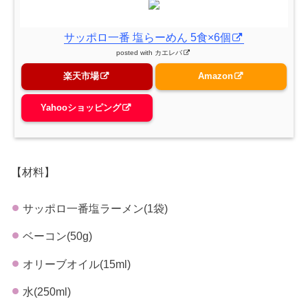
サッポロ一番 塩らーめん 5食×6個
posted with
カエレバ
楽天市場
Amazon
Yahooショッピング
【材料】
サッポロ一番塩ラーメン(1袋)
ベーコン(50g)
オリーブオイル(15ml)
水(250ml)