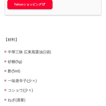
Yahooショッピング
【材料】
中華三昧 広東風醤油(1袋)
砂糖(5g)
酢(5ml)
一味唐辛子(少々)
コショウ(少々)
ねぎ(適量)