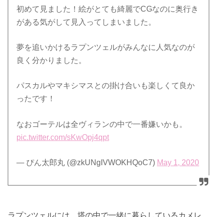
初めて見ました！絵がとても綺麗でCGなのに奥行き
がある気がして見入ってしまいました。
夢を追いかけるラプンツェルがみんなに人気なのが
良く分かりました。
パスカルやマキシマスとの掛け合いも楽しくて良か
ったです！
なおゴーテルは全ヴィランの中で一番嫌いかも。
pic.twitter.com/sKwOpj4qpt
— ぴん太郎丸 (@zkUNgIVWOKHQoC7)
May 1, 2020
ラプンツェルには、塔の中で一緒に暮らしているカメレ