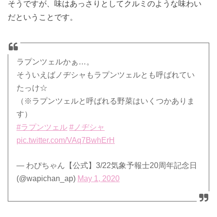
そうですが、味はあっさりとしてクルミのような味わい
だということです。
ラプンツェルかぁ…。
そういえばノヂシャもラプンツェルとも呼ばれてい
たっけ☆
（※ラプンツェルと呼ばれる野菜はいくつかありま
す）
#ラプンツェル
#ノヂシャ
pic.twitter.com/VAq7BwhErH
— わぴちゃん【公式】3/22気象予報士20周年記念日
(@wapichan_ap)
May 1, 2020