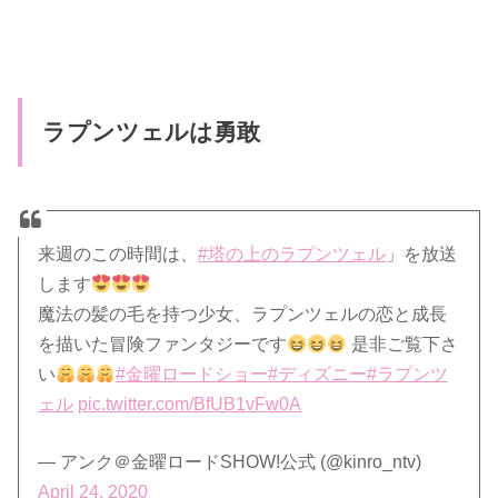
ラプンツェルは勇敢
来週のこの時間は、
#塔の上のラプンツェル
」を放送
します
魔法の髪の毛を持つ少女、ラプンツェルの恋と成長
を描いた冒険ファンタジーです
是非ご覧下さ
い
#金曜ロードショー
#ディズニー
#ラプンツ
ェル
pic.twitter.com/BfUB1vFw0A
— アンク＠金曜ロードSHOW!公式 (@kinro_ntv)
April 24, 2020