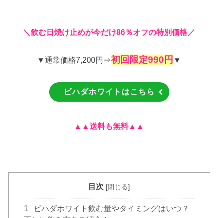
＼飲む日焼け止めが
今だけ86％オフの特別価格／
初回限定990円
▼通常価格7,200円⇒
▼
ビハダホワイトはこちら
▲▲送料も無料
▲▲
目次
[
閉じる
]
1
ビハダホワイト飲む量やタイミングはいつ？