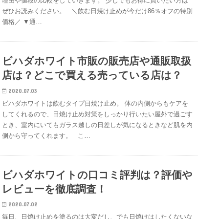
理由や値段の比較をしていきます。 少しでもお得に買いたい方は
ぜひお読みください。 ＼飲む日焼け止めが今だけ86％オフの特別
価格／ ▼通…
ビハダホワイト市販の販売店や通販取扱
店は？どこで買える売っている店は？
2020.07.03
ビハダホワイトは飲むタイプ日焼け止め。 体の内側からもケアを
してくれるので、日焼け止め対策をしっかり行いたい屋外で過ごす
とき、室内にいてもガラス越しの日差しが気になるときなど肌を内
側から守ってくれます。 こ…
ビハダホワイトの口コミ評判は？評価や
レビューを徹底調査！
2020.07.02
毎日、日焼け止めを塗るのは大変だし、でも日焼けはしたくないな