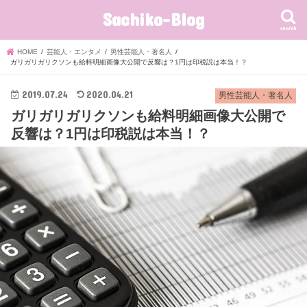
Sachiko-Blog
search
HOME
芸能人・エンタメ
男性芸能人・著名人
ガリガリガリクソンも給料明細画像大公開で反響は？1円は印税説は本当！？
2019.07.24
2020.04.21
男性芸能人・著名人
ガリガリガリクソンも給料明細画像大公開で
反響は？1円は印税説は本当！？