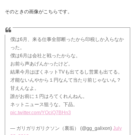
そのときの画像がこちらです。
僕は6月、来る仕事全部断ったから印税しか入らなか
った。
僕は6月は会社と戦ったからな。
お前ら声あげんかったけど。
結果今月はぼくネットTVも出てるし営業も出てる。
才能ないんやから１円なんて当たり前じゃないん？
甘えんなよ。
誰がお前に１円はろてくれんねん。
ネットニュース狙うな。下品。
pic.twitter.com/YOciQ7BHn3
— ガリガリガリクソン（裏垢） (@gg_galixon)
July