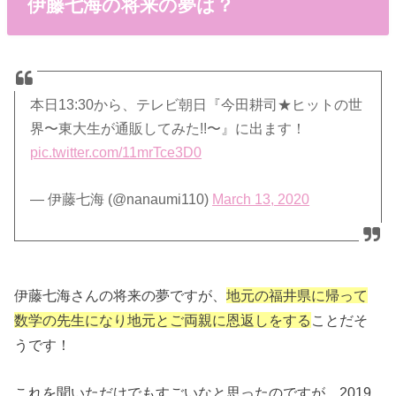
伊藤七海の将来の夢は？
本日13:30から、テレビ朝日『今田耕司★ヒットの世
界〜東大生が通販してみた!!〜』に出ます！
pic.twitter.com/11mrTce3D0
— 伊藤七海 (@nanaumi110)
March 13, 2020
伊藤七海さんの将来の夢ですが、
地元の福井県に帰って
数学の先生になり地元とご両親に恩返しをする
ことだそ
うです！
これを聞いただけでもすごいなと思ったのですが、2019