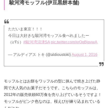
駿河湾モッフル(伊豆黒餅本舗)
ただいま東京！！！
今日は大好きな駿河湾モッフル食べれましたー
（≧∇≦）
#駿河湾沼津SA
pic.twitter.com/xrOqBjpvwA
— アルディアス トキ (@aldioustoki)
August 1, 2016
モッフルとはお餅をワッフルの型に挟んで焼き上げた静
岡で大人気のお菓子だそうです。こちらのモッフルは、
2012年の販売依頼60万食を売り上げているそうですよ！
モッフルがピンク色なのは、桜えびが練り込まれている
んだとか。