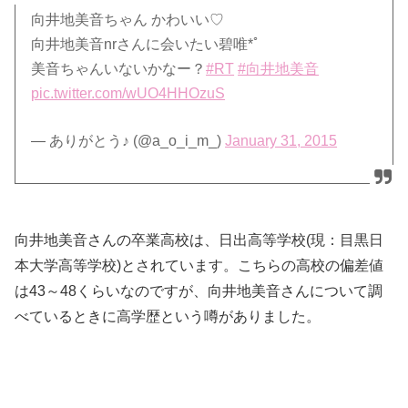
向井地美音ちゃん かわいい♡
向井地美音nrさんに会いたい碧唯*ﾟ
美音ちゃんいないかなー？
#RT
#向井地美音
pic.twitter.com/wUO4HHOzuS
— ありがとう♪ (@a_o_i_m_)
January 31, 2015
向井地美音さんの卒業高校は、日出高等学校(現：目黒日
本大学高等学校)とされています。
こちらの高校の偏差値
は43～48くらいなのですが、
向井地美音さんについて調
べているときに高学歴という噂がありました。