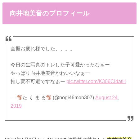
向井地美音のプロフィール
全握お疲れ様でした、、。。
今日の生写真のトレした子可愛かったなぁー
やっぱり向井地美音かわいいなぁー
推し変不可避ですなぁー
pic.twitter.com/K306CldatH
—
た く ま る
(@nogi46mon307)
August 24,
2019