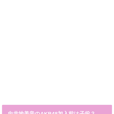
向井地美音のAKB48加入前は子役？