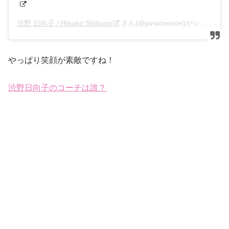
渋野 日向子 / Hinako Shibuno
さん(@pinacoooon)がシェアした投稿 –
やっぱり笑顔が素敵ですね！
渋野日向子のコーチは誰？