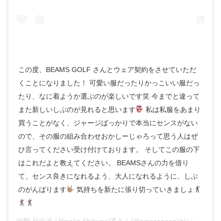
この度、BEAMS GOLF さんとウェア契約をさせていただ
くことになりました！ 可愛い服だったりかっこいい服だっ
たり、なに着ようか選ぶのが楽しいです笑 今までと違って
また新しいしぶのが見れると思います
私は私服をあまり
買うことがなく、ジャージばっかりで本当にセンスがない
ので、その服の組み合わせおかしーじゃろって思う人はぜ
ひ言ってください受け付けております。 そしてこの服の下
はこれだよと教えてください。 BEAMSさんの力を借り
て、センス良きになれるよう、大人になれるように、しぶ
のがんばります
気持ちを新たに張り切っていきましょ
渋野 日向子 / Hinako Shibuno
さん(@pinacoooon)がシェアした投稿 –