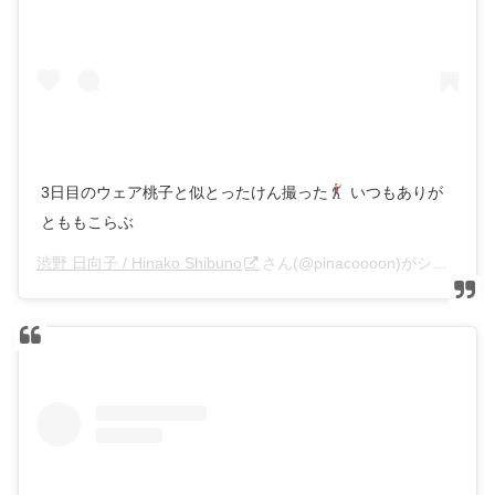
3日目のウェア桃子と似とったけん撮った
いつもありが
とももこらぶ
渋野 日向子 / Hinako Shibuno
さん(@pinacoooon)がシェアした投稿 –