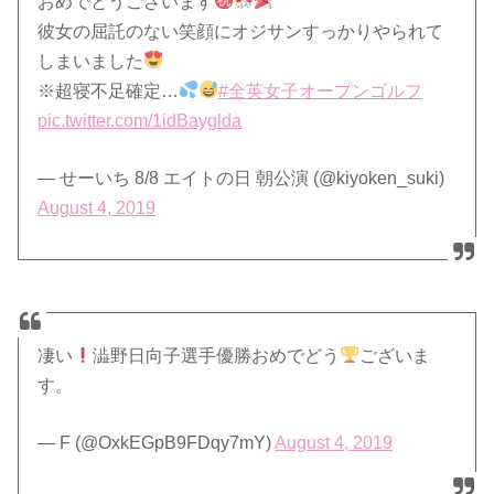
おめでとうございます
彼女の屈託のない笑顔にオジサンすっかりやられて
しまいました
※超寝不足確定…
#全英女子オープンゴルフ
pic.twitter.com/1idBayglda
— せーいち 8/8 エイトの日 朝公演 (@kiyoken_suki)
August 4, 2019
凄い
澁野日向子選手優勝おめでどう
ございま
す。
— F (@OxkEGpB9FDqy7mY)
August 4, 2019