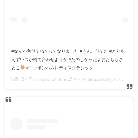
#なんか色似てね？ってなりました #うん、似てた #とりあ
えずいつか柄で合わせようか #たのしかったよおおももさ
とこ
#ニッポンハムレディスクラシック
渋野 日向子 / Hinako Shibuno
さん(@pinacoooon)がシェアした投稿 –