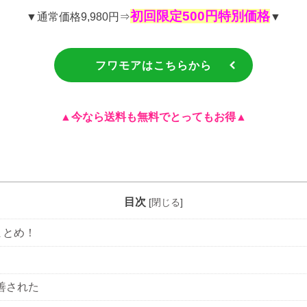
初回限定500円特別価格
▼通常価格9,980円⇒
▼
フワモアはこちらから
▲今なら送料も無料でとってもお得▲
目次
[
閉じる
]
まとめ！
善された