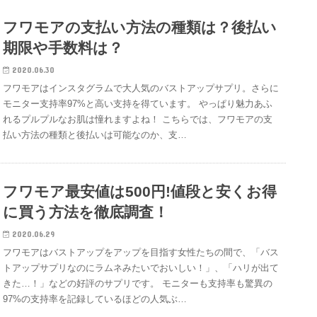
フワモアの支払い方法の種類は？後払い
期限や手数料は？
2020.06.30
フワモアはインスタグラムで大人気のバストアップサプリ。さらに
モニター支持率97%と高い支持を得ています。 やっぱり魅力あふ
れるプルプルなお肌は憧れますよね！ こちらでは、フワモアの支
払い方法の種類と後払いは可能なのか、支…
フワモア最安値は500円!値段と安くお得
に買う方法を徹底調査！
2020.06.29
フワモアはバストアップをアップを目指す女性たちの間で、「バス
トアップサプリなのにラムネみたいでおいしい！」、「ハリが出て
きた…！」などの好評のサプリです。 モニターも支持率も驚異の
97%の支持率を記録しているほどの人気ぶ…