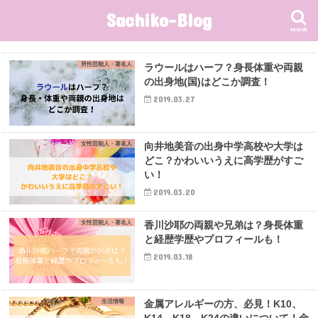
Sachiko-Blog
search
男性芸能人・著名人
ラウールはハーフ？身長体重や両親
の出身地(国)はどこか調査！
2019.03.27
女性芸能人・著名人
向井地美音の出身中学高校や大学は
どこ？かわいいうえに高学歴がすご
い！
2019.03.20
女性芸能人・著名人
香川沙耶の両親や兄弟は？身長体重
と経歴学歴やプロフィールも！
2019.03.18
生活情報
金属アレルギーの方、必見！K10、