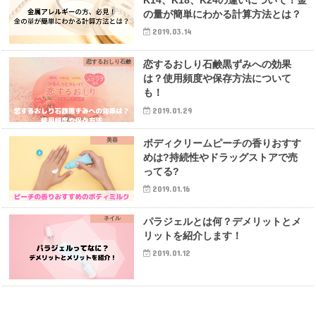
K14、K18、K24の違いについて！金
の量が簡単にわかる計算方法とは？
2019.03.14
恋するおしり石鹸
恋するおしり石鹸黒ずみへの効果
は？使用頻度や保存方法について
も！
2019.01.29
美容
ボディクリームピーチの香りおすす
めは?持続性やドラッグストアで売
ってる?
2019.01.16
ネイル
パラジェルとは何？デメリットとメ
リットを紹介します！
2019.01.12