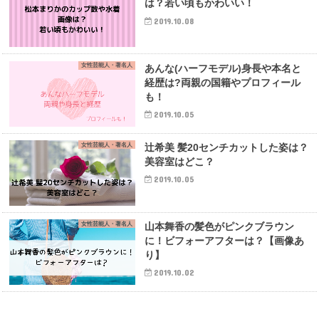
は？若い頃もかわいい！
2019.10.08
女性芸能人・著名人
あんな(ハーフモデル)身長や本名と
経歴は?両親の国籍やプロフィール
も！
2019.10.05
女性芸能人・著名人
辻希美 髪20センチカットした姿は？
美容室はどこ？
2019.10.05
女性芸能人・著名人
山本舞香の髪色がピンクブラウン
に！ビフォーアフターは？【画像あ
り】
2019.10.02