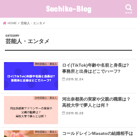
Sachiko-Blog
search
HOME
芸能人・エンタメ
芸能人・エンタメ
男性芸能人・著名人
ロイ(TikTok)年齢や名前と身長は?
事務所と出身はどこでハーフ?
2019.12.24
女性芸能人・著名人
河出奈都美の実家や父親の職業は？
高校大学で夢人とは何？
2019.10.28
男性芸能人・著名人
コールドレインMasatoの結婚相手は