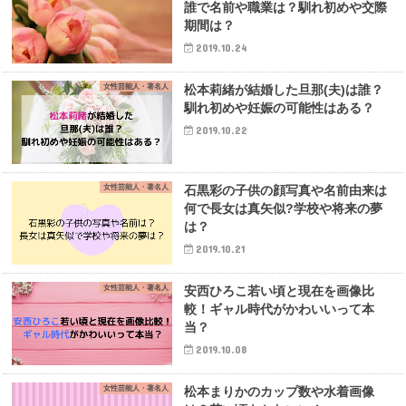
誰で名前や職業は？馴れ初めや交際
期間は？
2019.10.24
女性芸能人・著名人
松本莉緒が結婚した旦那(夫)は誰？
馴れ初めや妊娠の可能性はある？
2019.10.22
女性芸能人・著名人
石黒彩の子供の顔写真や名前由来は
何で長女は真矢似?学校や将来の夢
は？
2019.10.21
女性芸能人・著名人
安西ひろこ若い頃と現在を画像比
較！ギャル時代がかわいいって本
当？
2019.10.08
女性芸能人・著名人
松本まりかのカップ数や水着画像